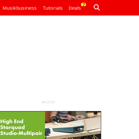
7
Musikbusiness
Tutorials
Deals
ANZEIGE