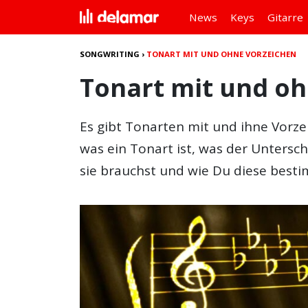
News
Keys
Gitarre
SONGWRITING
›
TONART MIT UND OHNE VORZEICHEN
Tonart mit und o
Es gibt
Tonarten mit und ihne Vorze
was ein
Tonart
ist, was der Untersc
sie brauchst und wie Du diese best