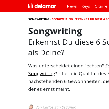
News
Keys
Gitarre
SONGWRITING
›
SONGWRITING: ERKENNST DU DIESE 6 
Songwriting
Erkennst Du diese 6 
als Deine?
Was unterscheidet einen "echten"
S
Songwriting
? Ist es die Qualität des
nachstehenden 6 Gewohnheiten, die 
der es ernst meint.
Von
Carlos San Segundo