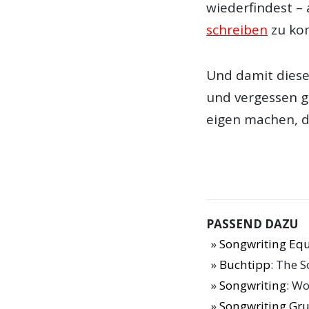
wiederfindest –
schreiben
zu ko
Und damit diese
und vergessen g
eigen machen, di
PASSEND DAZU
Songwriting Eq
Buchtipp
: The 
Songwriting
: W
Songwriting Gr