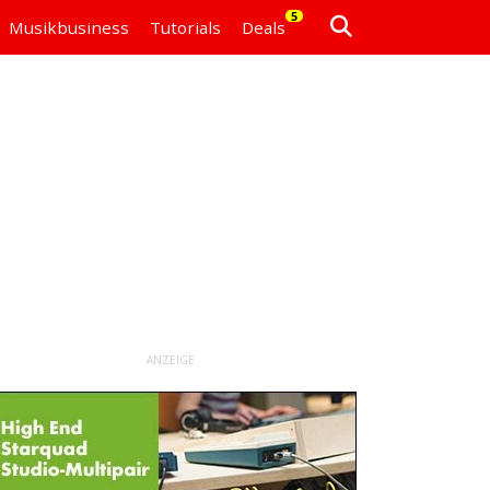
5
Musikbusiness
Tutorials
Deals
ANZEIGE