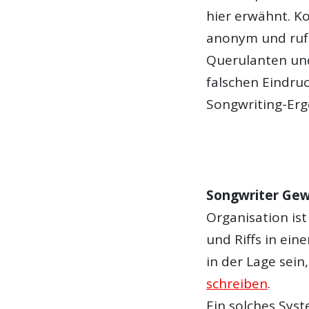
hier erwähnt. K
anonym und rufe
Querulanten und
falschen Eindruc
Songwriting-Erg
Songwriter Gew
Organisation ist
und Riffs in ei
in der Lage sei
schreiben
.
Ein solches Sys