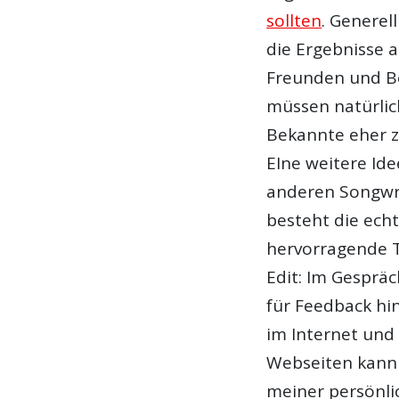
sollten
. Generel
die Ergebnisse 
Freunden und Be
müssen natürlic
Bekannte eher z
EIne weitere Id
anderen Songwri
besteht die ech
hervorragende T
Edit: Im Gesprä
für Feedback hi
im Internet und
Webseiten kann 
meiner persönli