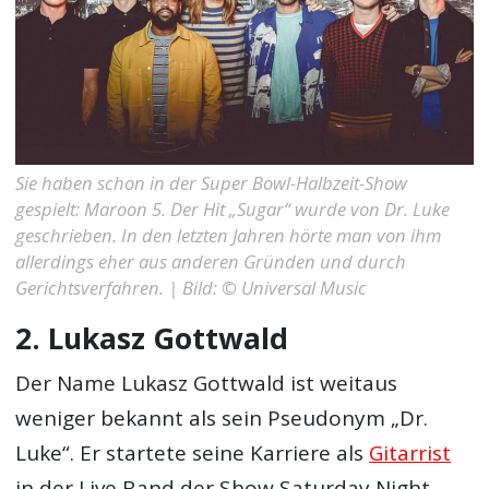
Sie haben schon in der Super Bowl-Halbzeit-Show
gespielt: Maroon 5. Der Hit „Sugar“ wurde von Dr. Luke
geschrieben. In den letzten Jahren hörte man von ihm
allerdings eher aus anderen Gründen und durch
Gerichtsverfahren. | Bild: © Universal Music
2. Lukasz Gottwald
Der Name Lukasz Gottwald ist weitaus
weniger bekannt als sein Pseudonym „Dr.
Luke“. Er startete seine Karriere als
Gitarrist
in der Live Band der Show Saturday Night