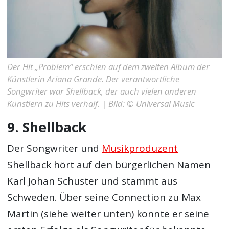
Der Hit „Problem“ erschien auf dem zweiten Album der
Künstlerin Ariana Grande. Der verantwortliche
Songwriter war Shellback, der auch vielen anderen
Künstlern zu Hits verhalf. | Bild: © Universal Music
9. Shellback
Der Songwriter und
Musikproduzent
Shellback hört auf den bürgerlichen Namen
Karl Johan Schuster und stammt aus
Schweden. Über seine Connection zu Max
Martin (siehe weiter unten) konnte er seine