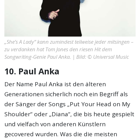
„She’s A Lady“ kann zumindest teilweise jeder mitsingen –
zu verdanken hat Tom Jones den riesen Hit dem
Songwriting-Genie Paul Anka. | Bild: © Universal Music
10. Paul Anka
Der Name Paul Anka ist den älteren
Generationen sicherlich noch ein Begriff als
der Sänger der Songs „Put Your Head on My
Shoulder“ oder „Diana“, die bis heute gespielt
und vielfach von anderen Künstlern
gecovered wurden. Was die die meisten