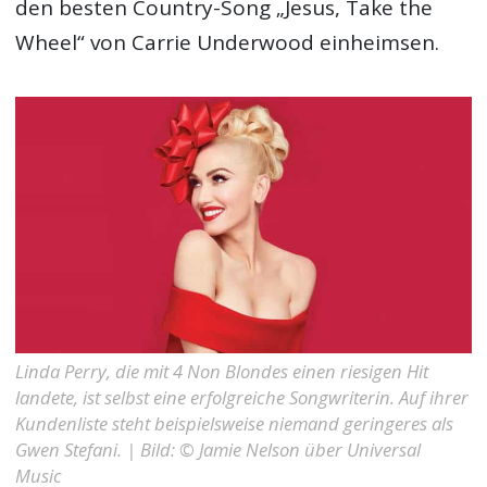
den besten Country-Song „Jesus, Take the
Wheel“ von Carrie Underwood einheimsen.
Linda Perry, die mit 4 Non Blondes einen riesigen Hit
landete, ist selbst eine erfolgreiche Songwriterin. Auf ihrer
Kundenliste steht beispielsweise niemand geringeres als
Gwen Stefani. | Bild: © Jamie Nelson über Universal
Music