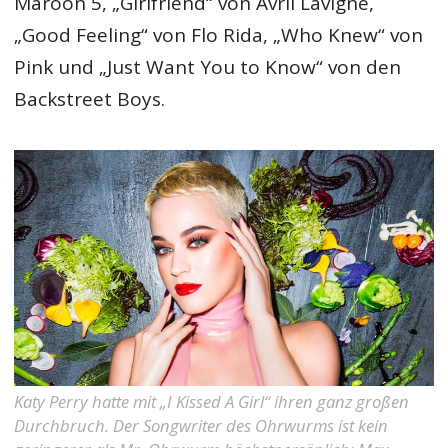
Maroon 5, „Girlfriend“ von Avril Lavigne,
„Good Feeling“ von Flo Rida, „Who Knew“ von
Pink und „Just Want You to Know“ von den
Backstreet Boys.
Katy Perry hatte mit „I Kissed A Girl“ ihren ganz großen
Durchbruch. Der Songwriter des Ohrwurms ist kein