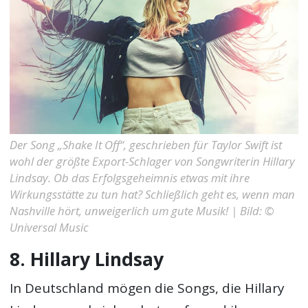
Der Song „Shake It Off“, geschrieben für Taylor Swift ist
wohl der größte Export-Schlager von Songwriterin Hillary
Lindsay. Ob das Erfolgsgeheimnis etwas mit ihre
Wirkungsstätte zu tun hat? Schließlich geht es, wenn man
Nashville hört, unweigerlich um gute Musik! | Bild: ©
Universal Music
8. Hillary Lindsay
In Deutschland mögen die Songs, die Hillary