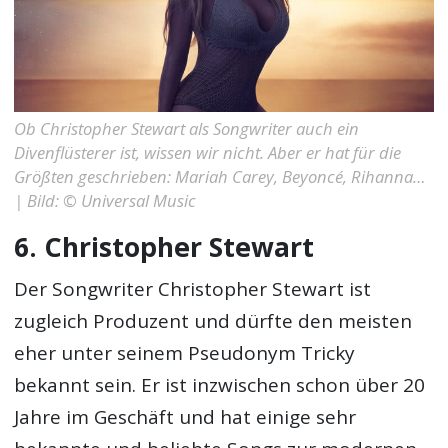
Ob Christopher Stewart als Songwriter auch ein
Divenflüsterer ist, wissen wir nicht. Aber er hat für die
Größten geschrieben: Mariah Carey, Beyoncé, Rihanna…
| Bild: © Universal Music
6. Christopher Stewart
Der Songwriter Christopher Stewart ist
zugleich Produzent und dürfte den meisten
eher unter seinem Pseudonym Tricky
bekannt sein. Er ist inzwischen schon über 20
Jahre im Geschäft und hat einige sehr