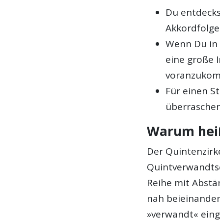
Du entdecks
Akkordfolg
Wenn Du in 
eine große 
voranzuko
Für einen S
überraschen
Warum heiß
Der Quintenzirk
Quintverwandtsc
Reihe mit Abstän
nah beieinander
»verwandt« eing