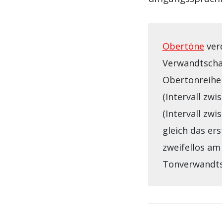
Obertöne
ver
Verwandtschaf
Obertonreihe 
(Intervall zw
(Intervall zwi
gleich das er
zweifellos am
Tonverwandts