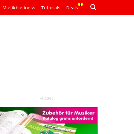
5
Musikbusiness
Tutorials
Deals
ANZEIGE