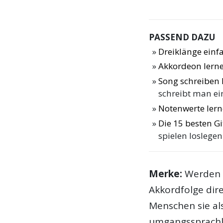
PASSEND DAZU
Dreiklänge einf
Akkordeon lern
Song schreiben 
schreibt man ei
Notenwerte ler
Die 15 besten Gi
spielen loslegen
Merke:
Werden z
Akkordfolge dir
Menschen sie al
umgangssprachl