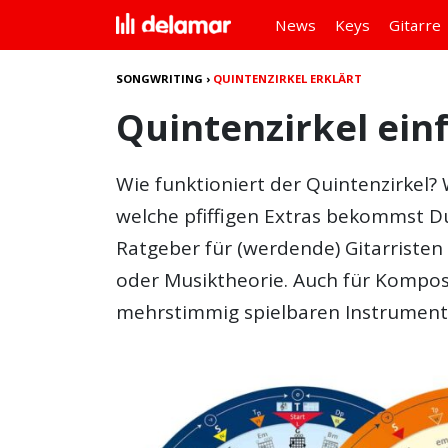
News
Keys
Gitarre
SONGWRITING
›
QUINTENZIRKEL ERKLÄRT
Quintenzirkel ein
Wie funktioniert der
Quintenzirkel
? 
welche pfiffigen Extras bekommst 
Ratgeber für (werdende) Gitarriste
oder Musiktheorie. Auch für Kompos
mehrstimmig spielbaren Instrument