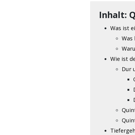
Inhalt: 
Was ist e
Was 
Waru
Wie ist d
Dur 
Quint
Quint
Tieferge