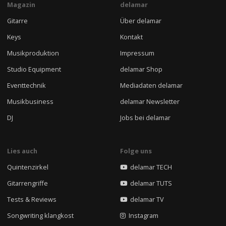
Magazin
delamar
Gitarre
Über delamar
Keys
Kontakt
Musikproduktion
Impressum
Studio Equipment
delamar Shop
Eventtechnik
Mediadaten delamar
Musikbusiness
delamar Newsletter
DJ
Jobs bei delamar
Lies auch
Folge uns
Quintenzirkel
delamar TECH
Gitarrengriffe
delamar TUTS
Tests & Reviews
delamar TV
Songwriting klangkost
Instagram