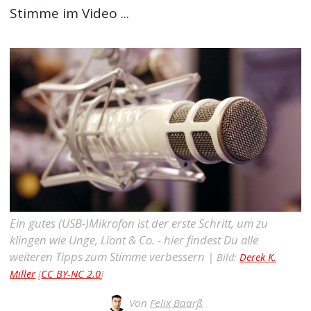
Stimme im Video ...
Ein gutes (USB-)Mikrofon ist der erste Schritt, um zu
klingen wie Unge, Liont & Co. - hier findest Du alle
weiteren Tipps zum Stimme verbessern |
Bild:
Derek K.
Miller
[
CC BY-NC 2.0
]
Von
Felix Baarß