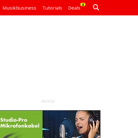
8
Musikbusiness
Tutorials
Deals
ANZEIGE