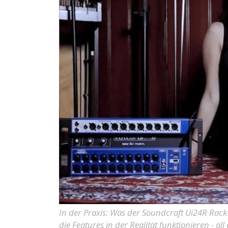
In der Praxis: Was der Soundcraft Ui24R Rac
die Features in der Realität funktionieren - all