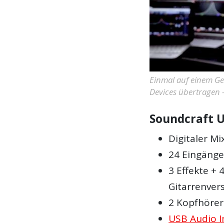
Einmal auf einem Ge
Devices übertragen –
Soundcraft U
Digitaler Mi
24 Eingänge 
3 Effekte + 
Gitarrenver
2 Kopfhöre
USB Audio I