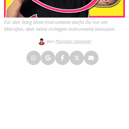
Für den Song ohne Instrumente darfst Du nur ein
Mikrofon, aber keine richtigen Instrumente benutzen.
Von
Thorsten Sprengel