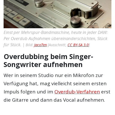
Einst per Mehrspur-Bandmaschine, heute in jeder DAW:
Per Overdub Aufnahmen übereinanderschichten, Stück
für Stück. |
Bild:
JacoTen
[Ausschnitt,
CC BY-SA 3.0
]
Overdubbing beim Singer-
Songwriter aufnehmen
Wer in seinem Studio nur ein Mikrofon zur
Verfügung hat, mag vielleicht seinem ersten
Impuls folgen und im
Overdub-Verfahren
erst
die Gitarre und dann das Vocal aufnehmen.