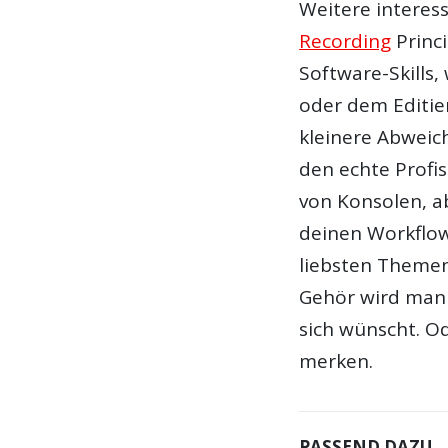
Weitere interes
Recording
Princi
Software-Skills
oder dem Editi
kleinere Abweic
den echte Profi
von Konsolen, a
deinen Workflow
liebsten Themen
Gehör wird man 
sich wünscht. O
merken.
PASSEND DAZU