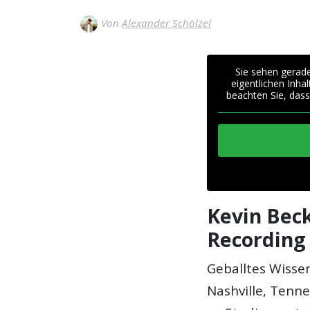
Von
Alexander Schölzel
Sie sehen gerade
eigentlichen Inhal
beachten Sie, dass
Kevin Bec
Recording 
Geballtes Wissen
Nashville, Tenne