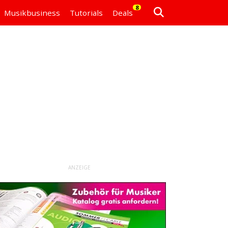
8
Musikbusiness
Tutorials
Deals
ANZEIGE