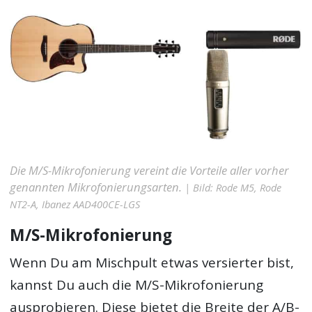
Die M/S-Mikrofonierung vereint die Vorteile aller vorher
genannten Mikrofonierungsarten.
| Bild: Rode M5, Rode
NT2-A, Ibanez AAD400CE-LGS
M/S-Mikrofonierung
Wenn Du am Mischpult etwas versierter bist,
kannst Du auch die M/S-Mikrofonierung
ausprobieren. Diese bietet die Breite der A/B-