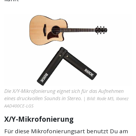
Die X/Y-Mikrofonierung eignet sich für das Aufnehmen
eines druckvollen Sounds in Stereo.
| Bild: Rode M5, Ibanez
AAD400CE-LGS
X/Y-Mikrofonierung
Für diese Mikrofonierungsart benutzt Du am