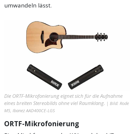
umwandeln lässt.
Die ORTF-Mikrofonierung eignet sich für die Aufnahme
eines breiten Stereobilds ohne viel Raumklang.
| Bild: Rode
M5, Ibanez AAD400CE-LGS
ORTF-Mikrofonierung