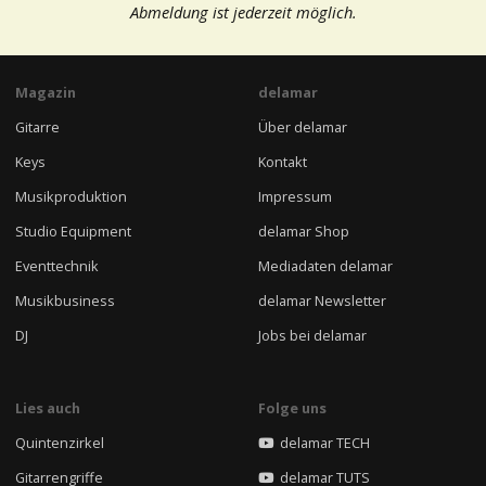
Abmeldung ist jederzeit möglich.
Magazin
delamar
Gitarre
Über delamar
Keys
Kontakt
Musikproduktion
Impressum
Studio Equipment
delamar Shop
Eventtechnik
Mediadaten delamar
Musikbusiness
delamar Newsletter
DJ
Jobs bei delamar
Lies auch
Folge uns
Quintenzirkel
delamar TECH
Gitarrengriffe
delamar TUTS