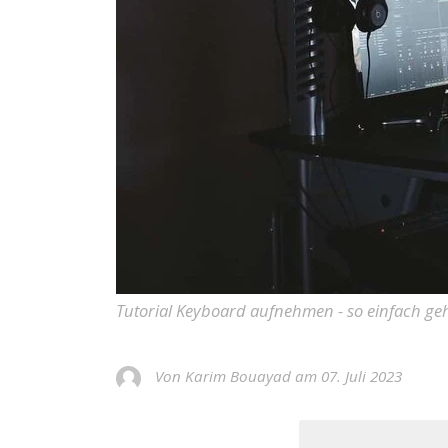
Tutorial Keyboard aufnehmen - so einfach geh
Von Karim Bouayad am 07. Juli 2023