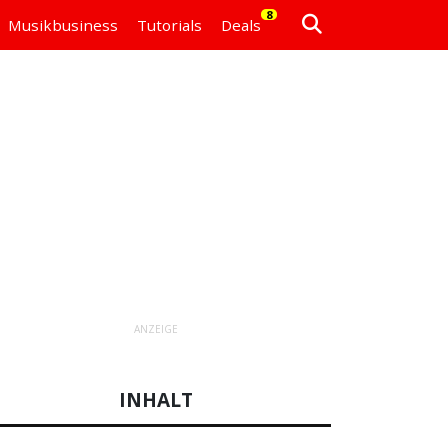
8
Musikbusiness
Tutorials
Deals
ANZEIGE
INHALT