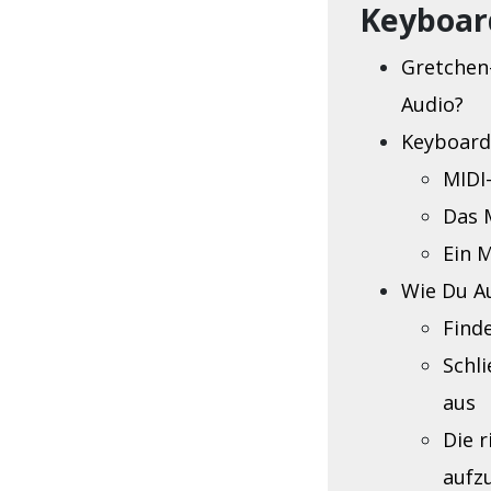
Keyboar
Gretchen
Audio?
Keyboard
MIDI
Das 
Ein 
Wie Du A
Find
Schl
aus
Die 
aufz