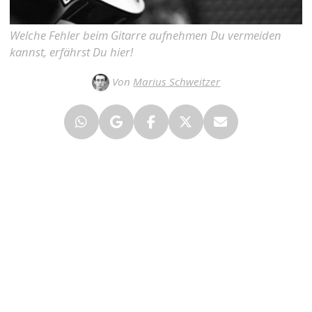
Welche Fehler beim Gitarre aufnehmen Du vermeiden
kannst, erfährst Du hier!
Von
Marius Schweitzer