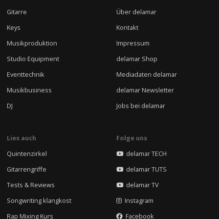
Gitarre
Über delamar
Keys
Kontakt
Musikproduktion
Impressum
Studio Equipment
delamar Shop
Eventtechnik
Mediadaten delamar
Musikbusiness
delamar Newsletter
DJ
Jobs bei delamar
Lies auch
Folge uns
Quintenzirkel
delamar TECH
Gitarrengriffe
delamar TUTS
Tests & Reviews
delamar TV
Songwriting klangkost
Instagram
Rap Mixing Kurs
Facebook