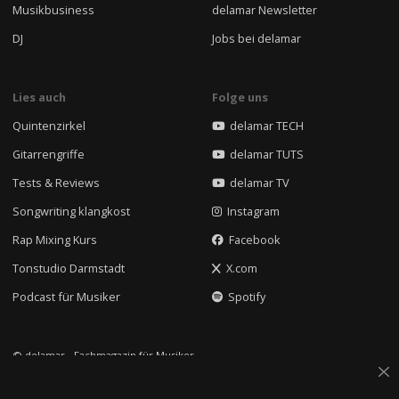
Musikbusiness
delamar Newsletter
DJ
Jobs bei delamar
Lies auch
Folge uns
Quintenzirkel
delamar TECH
Gitarrengriffe
delamar TUTS
Tests & Reviews
delamar TV
Songwriting klangkost
Instagram
Rap Mixing Kurs
Facebook
Tonstudio Darmstadt
X.com
Podcast für Musiker
Spotify
© delamar - Fachmagazin für Musiker