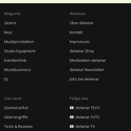
Magazin
delamar
Gitarre
Über delamar
Keys
Kontakt
Musikproduktion
Impressum
Studio Equipment
delamar Shop
Eventtechnik
Mediadaten delamar
Musikbusiness
delamar Newsletter
DJ
Jobs bei delamar
Lies auch
Folge uns
Quintenzirkel
delamar TECH
Gitarrengriffe
delamar TUTS
Tests & Reviews
delamar TV