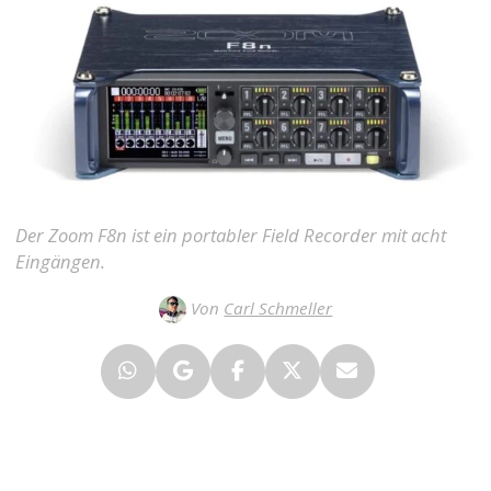
Der Zoom F8n ist ein portabler Field Recorder mit acht
Eingängen.
Von
Carl Schmeller