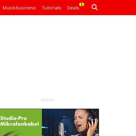
5
Musikbusiness
Tutorials
Deals
ANZEIGE