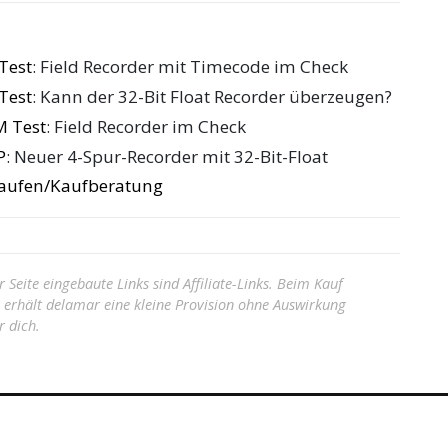
Test
: Field Recorder mit Timecode im Check
Test
: Kann der 32-Bit Float Recorder überzeugen?
 Test
: Field Recorder im Check
P
: Neuer 4-Spur-Recorder mit 32-Bit-Float
kaufen/Kaufberatung
r Seite eingebaute Links sind Affiliate-Links. Beim Kauf
s erhält delamar eine kleine Provision ohne Auswirkung
r dich.