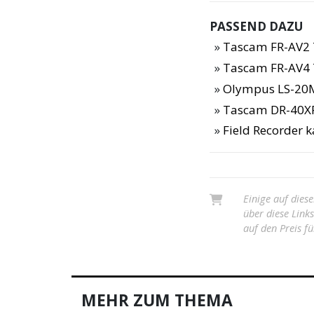
PASSEND DAZU
Tascam FR-AV2 
Tascam FR-AV4 
Olympus LS-20M
Tascam DR-40X
Field Recorder 
Einige auf diese
über diese Link
auf den Preis fü
MEHR ZUM THEMA