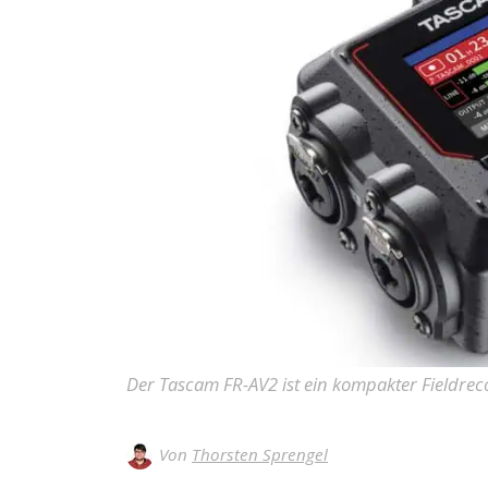
Der Tascam FR-AV2 ist ein kompakter Fieldre
Von
Thorsten Sprengel