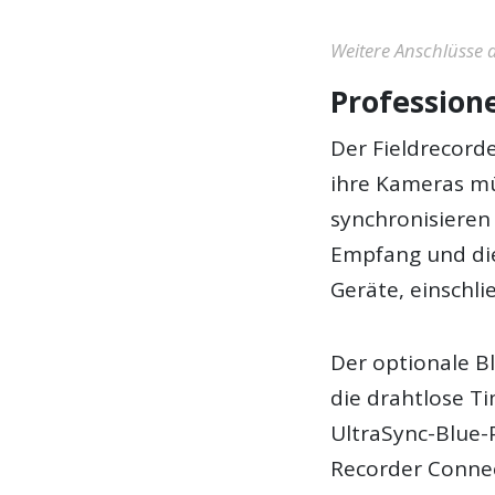
Weitere Anschlüsse a
Profession
Der Fieldrecord
ihre Kameras m
synchronisieren
Empfang und di
Geräte, einschli
Der optionale B
die drahtlose T
UltraSync-Blue-
Recorder Conne