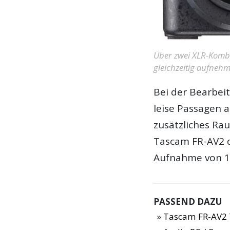
Über zwei XLR-Kombo
gleichzeitig aufneh
Bei der Bearbei
leise Passagen 
zusätzliches Rau
Tascam FR-AV2 d
Aufnahme von 19
PASSEND DAZU
Tascam FR-AV2 