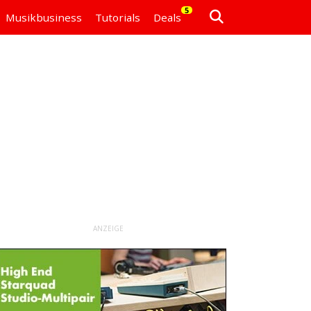
5
Musikbusiness
Tutorials
Deals
ANZEIGE