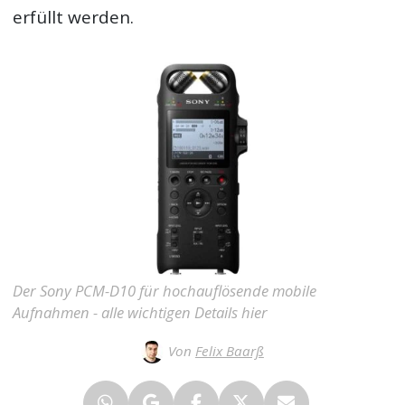
erfüllt werden.
Der Sony PCM-D10 für hochauflösende mobile
Aufnahmen - alle wichtigen Details hier
Von
Felix Baarß