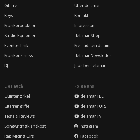
Gitarre
Über delamar
Keys
Kontakt
Musikproduktion
Impressum
Studio Equipment
delamar Shop
Eventtechnik
Mediadaten delamar
Musikbusiness
delamar Newsletter
DJ
Jobs bei delamar
Lies auch
Folge uns
Quintenzirkel
delamar TECH
Gitarrengriffe
delamar TUTS
Tests & Reviews
delamar TV
Songwriting klangkost
Instagram
Rap Mixing Kurs
Facebook