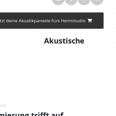
jetzt deine Akustikpaneele fürs Heimstudio
Akustische
EIGE
ierung trifft auf