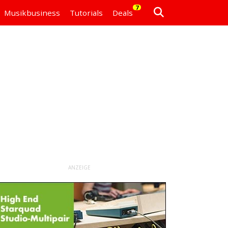
7
Musikbusiness
Tutorials
Deals
ANZEIGE