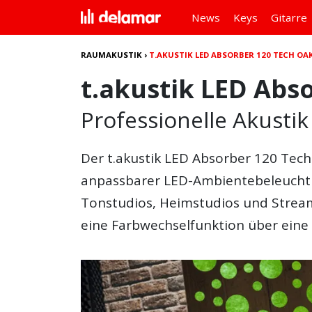
News
Keys
Gitarre
RAUMAKUSTIK
›
T.AKUSTIK LED ABSORBER 120 TECH OA
t.akustik LED Abs
Professionelle Akusti
Der
t.akustik LED Absorber 120 Tec
anpassbarer LED-Ambientebeleucht
Tonstudios, Heimstudios und Strea
eine Farbwechselfunktion über eine