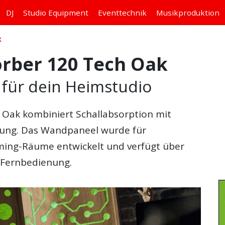
DJ
Studio
Equipment
Eventtechnik
Musikproduktion
K
orber 120 Tech Oak
k für dein Heimstudio
h Oak
kombiniert Schallabsorption mit
ung. Das Wandpaneel wurde für
ming-Räume entwickelt und verfügt über
 Fernbedienung.