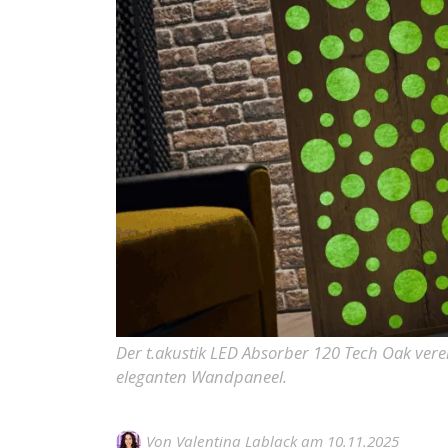
Der t.akustik LED Absorber 120 Tech Oak vere
eleganten Wandpaneel.
Von
Valentina Lablack
am 10.11.2025