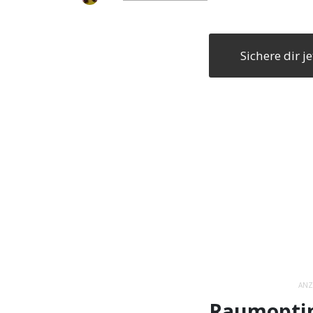
Sichere dir 
ANZ
Raumoptim