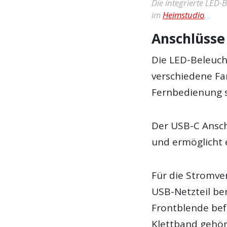
Die integrierte LED
im
Heimstudio
.
Anschlüsse
Die LED-Beleuch
verschiedene Far
Fernbedienung s
Der USB-C Ansch
und ermöglicht 
Für die Stromve
USB-Netzteil be
Frontblende bef
Klettband gehör