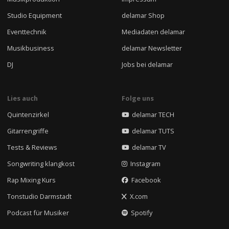
Studio Equipment
delamar Shop
Eventtechnik
Mediadaten delamar
Musikbusiness
delamar Newsletter
DJ
Jobs bei delamar
Lies auch
Folge uns
Quintenzirkel
delamar TECH
Gitarrengriffe
delamar TUTS
Tests & Reviews
delamar TV
Songwriting klangkost
Instagram
Rap Mixing Kurs
Facebook
Tonstudio Darmstadt
X.com
Podcast für Musiker
Spotify