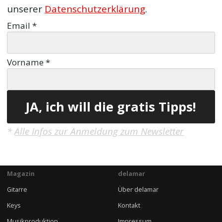
unserer
Datenschutzerklärung
.
Email
*
Vorname
*
*
Alle Infos zur Anmeldung zum Newsletter
Magazin
delamar
Gitarre
Über delamar
Keys
Kontakt
Musikproduktion
Impressum