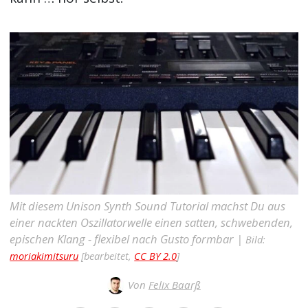
Mit diesem Unison Synth Sound Tutorial machst Du aus
einer nackten Oszillatorwelle einen satten, schwebenden,
epischen Klang - flexibel nach Gusto formbar |
Bild:
moriakimitsuru
[bearbeitet,
CC BY 2.0
]
Von
Felix Baarß