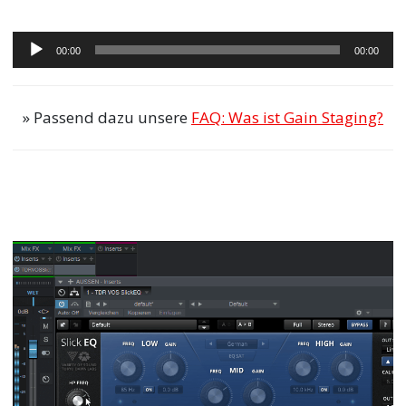
Audio-
00:00
00:00
Player
» Passend dazu unsere
FAQ: Was ist Gain Staging?