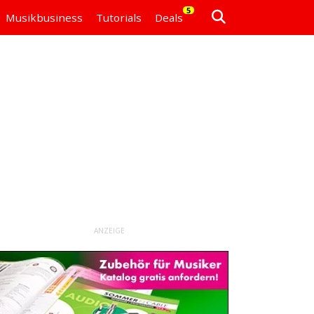
5
Musikbusiness
Tutorials
Deals
ANZEIGE