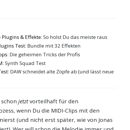
 Plugins & Effekte
: So holst Du das meiste raus
ugins Test
: Bundle mit 32 Effekten
pps
: Die geheimen Tricks der Profis
M
: Synth Squad Test
Test
: DAW schneidet alte Zöpfe ab (und lässt neue
s schon
jetzt
vorteilhaft für den
zess, wenn Du die MIDI-Clips mit den
erst (und nicht erst später, wie von Jonas
iert). Wer will schon die Melodie immer und