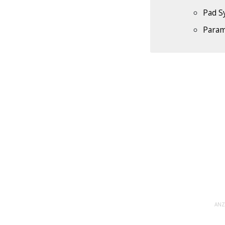
Pad S
Param
ANZ