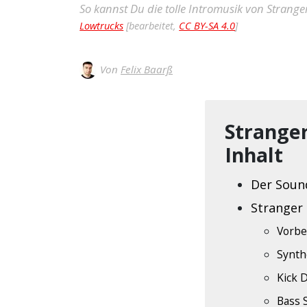
So kannst Du die tolle Intromusik von Stranger 
Lowtrucks
[bearbeitet,
CC BY-SA 4.0
]
Von
Felix Baarß
Stranger
Inhalt
Der Soun
Stranger 
Vorbe
Synth
Kick 
Bass 