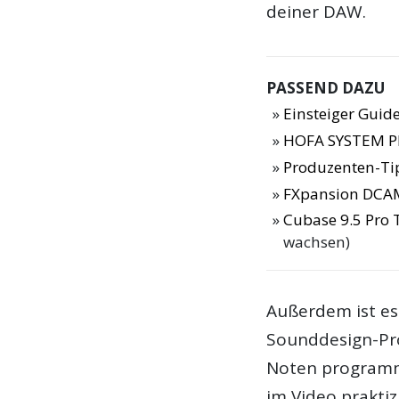
deiner DAW.
PASSEND DAZU
Einsteiger Guide
HOFA SYSTEM Pl
Produzenten-Ti
FXpansion DCA
Cubase 9.5 Pro 
wachsen)
Außerdem ist e
Sounddesign-Pro
Noten programmi
im Video praktiz