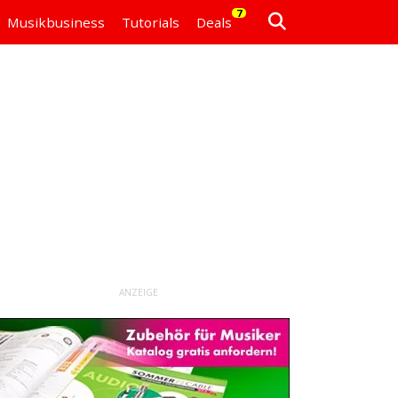
7
Musikbusiness
Tutorials
Deals
ANZEIGE