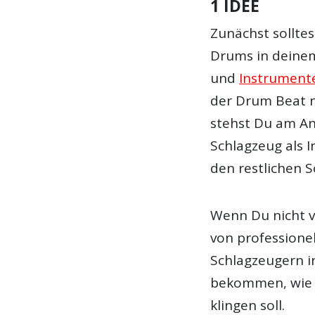
1 IDEE
Zunächst solltes
Drums in deinem 
und
Instrument
der Drum Beat n
stehst Du am An
Schlagzeug als I
den restlichen 
Wenn Du nicht vo
von professione
Schlagzeugern i
bekommen, wie d
klingen soll.