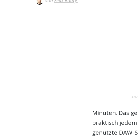
Von
Felix Baarß
ANZ
Minuten. Das gel
praktisch jedem
genutzte DAW-So