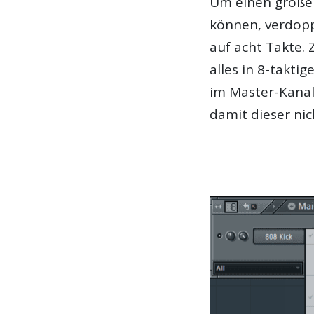
Um einen größer
können, verdopp
auf acht Takte. 
alles in 8-takti
im Master-Kanal 
damit dieser nic