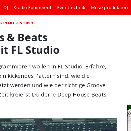
DJ
Studio
Equipment
Eventtechnik
Musikproduktion
REN MIT FL STUDIO
 & Beats
t FL Studio
grammieren
wollen in FL Studio: Erfahre,
in kickendes Pattern sind, wie die
tzt werden und wie der richtige Groove
 Zeit kreierst Du deine Deep
House
Beats