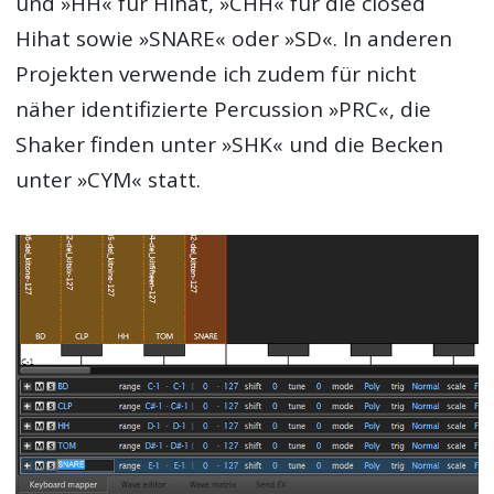
und »HH« für Hihat, »CHH« für die closed
Hihat sowie »SNARE« oder »SD«. In anderen
Projekten verwende ich zudem für nicht
näher identifizierte Percussion »PRC«, die
Shaker finden unter »SHK« und die Becken
unter »CYM« statt.