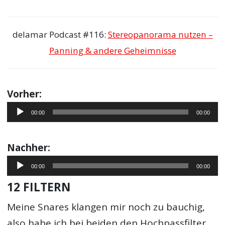
delamar Podcast #116:
Stereopanorama nutzen –
Panning & andere Geheimnisse
Vorher:
Audio-
00:00
00:00
Player
Nachher:
Audio-
00:00
00:00
Player
12 FILTERN
Meine Snares klangen mir noch zu bauchig,
also habe ich bei beiden den Hochpassfilter