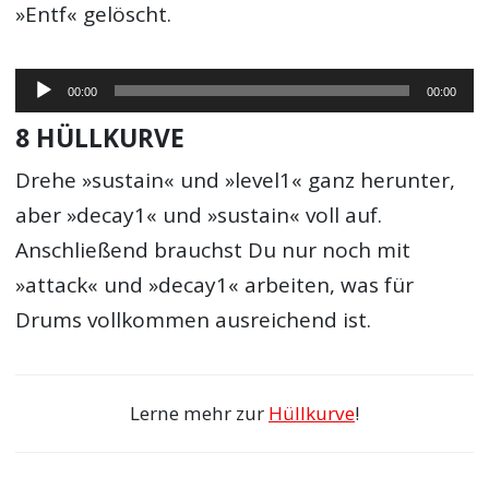
»Entf« gelöscht.
Audio-
00:00
00:00
Player
8 HÜLLKURVE
Drehe »sustain« und »level1« ganz herunter,
aber »decay1« und »sustain« voll auf.
Anschließend brauchst Du nur noch mit
»attack« und »decay1« arbeiten, was für
Drums vollkommen ausreichend ist.
Lerne mehr zur
Hüllkurve
!