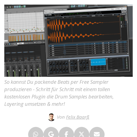
So kannst Du packende Beats per Free Sampler
produzieren - Schritt für Schritt mit einem tollen
kostenlosen Plugin die Drum Samples bearbeiten,
Layering umsetzen & mehr!
Von
Felix Baarß