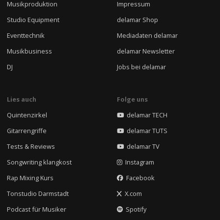
Musikproduktion
Impressum
Studio Equipment
delamar Shop
Eventtechnik
Mediadaten delamar
Musikbusiness
delamar Newsletter
DJ
Jobs bei delamar
Lies auch
Folge uns
Quintenzirkel
delamar TECH
Gitarrengriffe
delamar TUTS
Tests & Reviews
delamar TV
Songwriting klangkost
Instagram
Rap Mixing Kurs
Facebook
Tonstudio Darmstadt
X.com
Podcast für Musiker
Spotify