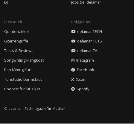
DJ
Jobs bei delamar
Lies auch
Folge uns
Quintenzirkel
delamar TECH
Gitarrengriffe
delamar TUTS
Tests & Reviews
delamar TV
Songwriting klangkost
Instagram
Rap Mixing Kurs
Facebook
Tonstudio Darmstadt
X.com
Podcast für Musiker
Spotify
© delamar - Fachmagazin für Musiker