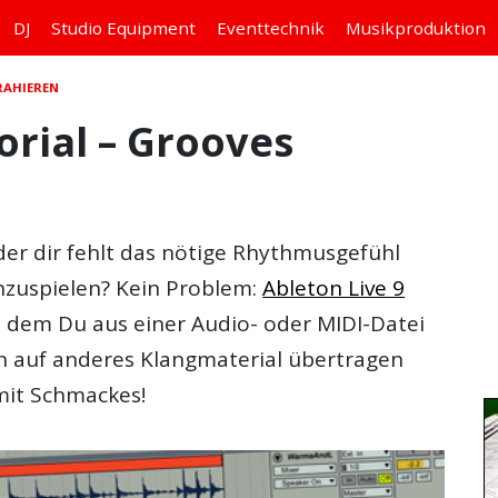
DJ
Studio
Equipment
Eventtechnik
Musikproduktion
RAHIEREN
orial – Grooves
der dir fehlt das nötige Rhythmusgefühl
nzuspielen? Kein Problem:
Ableton Live 9
t dem Du aus einer Audio- oder MIDI-Datei
 auf anderes Klangmaterial übertragen
mit Schmackes!