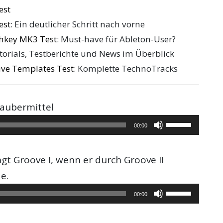
est
die
est
: Ein deutlicher Schritt nach vorne
Lautstärke
hkey MK3 Test
: Must-have für Ableton-User?
zu
utorials, Testberichte und News im Überblick
regeln.
ive Templates Test
: Komplette TechnoTracks
aubermittel
Pfeiltasten
00:00
Hoch/Runter
benutzen,
ngt Groove I, wenn er durch Groove II
um
e.
die
Pfeiltasten
00:00
Lautstärke
Hoch/Runter
zu
benutzen,