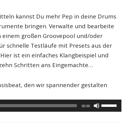
itteln kannst Du mehr Pep in deine Drums
rumente bringen. Verwalte und bearbeite
in einem großen Groovepool und/oder
ür schnelle Testläufe mit Presets aus der
 Hier ist ein einfaches Klangbeispiel und
 zehn Schritten ans Eingemachte…
sisbeat, den wir spannender gestalten
Pfeiltasten
00:00
Hoch/Runter
benutzen,
um