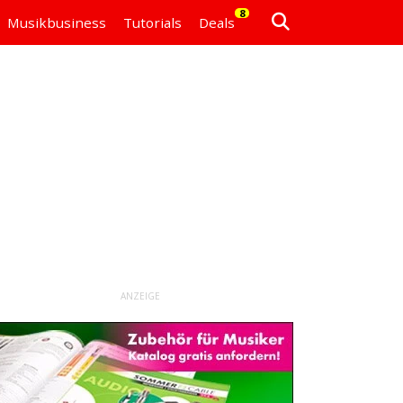
8
Musikbusiness
Tutorials
Deals
ANZEIGE