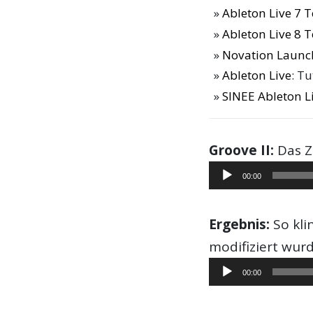
Ableton Live 7 T
Ableton Live 8 T
Novation Launc
Ableton Live
: T
SINEE Ableton L
Groove II:
Das Z
Audio-
00:00
Player
Ergebnis:
So kli
modifiziert wurd
Audio-
00:00
Player