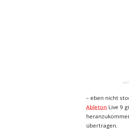
ANZ
– eben nicht sto
Ableton
Live 9 g
heranzukommen u
übertragen.