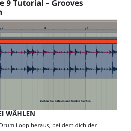
e 9 Tutorial – Grooves
regeln.
um
n
die
Lautstärke
zu
regeln.
EI WÄHLEN
 Drum Loop heraus, bei dem dich der