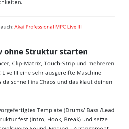
hkeiten.
s auch:
Akai Professional MPC Live III
w ohne Struktur starten
cer, Clip-Matrix, Touch-Strip und mehreren
 Live III eine sehr ausgereifte Maschine.
 da schnell ins Chaos und das klaut deinen
vorgefertigtes Template (Drums/ Bass /Lead
truktur fest (Intro, Hook, Break) und setze
eispielsweise Sound-Finding – Arrangement