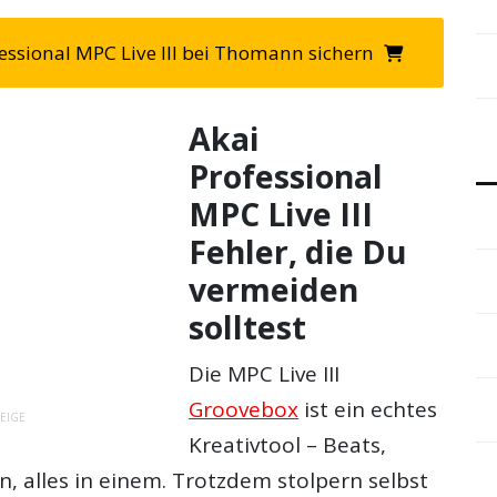
ofessional MPC Live III bei Thomann sichern
Akai
Professional
MPC Live III
Fehler, die Du
vermeiden
solltest
Die MPC Live III
Groovebox
ist ein echtes
EIGE
Kreativtool – Beats,
on, alles in einem. Trotzdem stolpern selbst