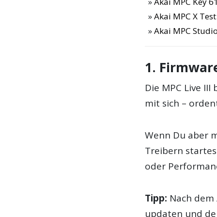
Akai MPC Key 61
Akai MPC X Test
Akai MPC Studio
1. Firmwar
Die MPC Live III
mit sich – ordent
Wenn Du aber mi
Treibern start
oder Performanc
Tipp:
Nach dem A
updaten und den