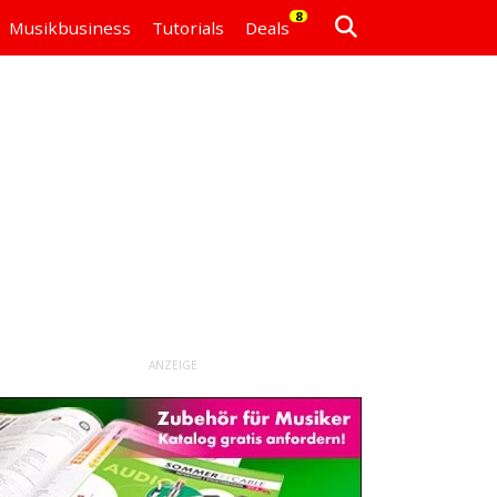
8
Musikbusiness
Tutorials
Deals
ANZEIGE