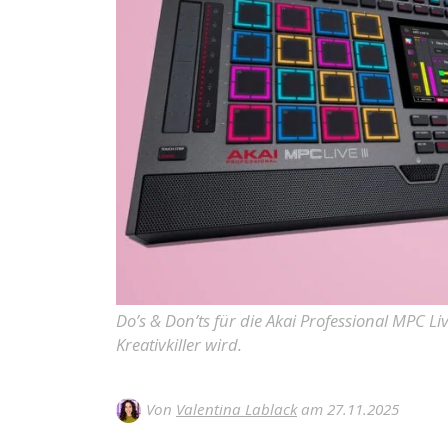
Do’s & Don’ts für die Akai Professional MPC L
Kreativkiller wird.
Von
Valentina Lablack
am 27.11.2025