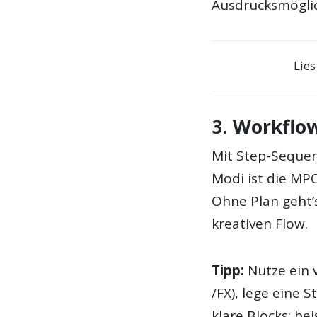
Ausdrucksmöglic
Lie
3. Workflo
Mit Step-Sequen
Modi ist die MPC
Ohne Plan geht’s
kreativen Flow.
Tipp:
Nutze ein 
/FX), lege eine S
klare Blocks: b