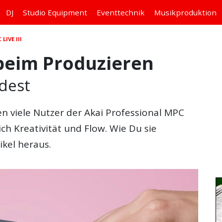
DJ
Studio
Equipment
Eventtechnik
Musikproduktion
LIVE III
 beim Produzieren
dest
n viele Nutzer der Akai Professional MPC
ich Kreativität und Flow. Wie Du sie
ikel heraus.