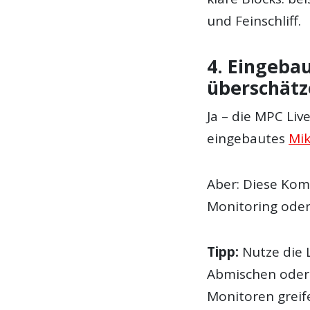
und Feinschliff.
4. Eingeba
überschät
Ja – die MPC Liv
eingebautes
Mi
Aber: Diese Kom
Monitoring oder
Tipp:
Nutze die 
Abmischen ode
Monitoren greife