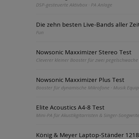
DSP-gesteuerte Aktivbox · PA Anlage
Die zehn besten Live-Bands aller Zei
Fun
Nowsonic Maxximizer Stereo Test
Cleverer kleiner Booster für zwei pegelschwache
Nowsonic Maxximizer Plus Test
Booster für dynamische Mikrofone · Musik Equi
Elite Acoustics A4-8 Test
Mini-PA für Akustikgitarristen & Singer-Songwrit
König & Meyer Laptop-Ständer 1218