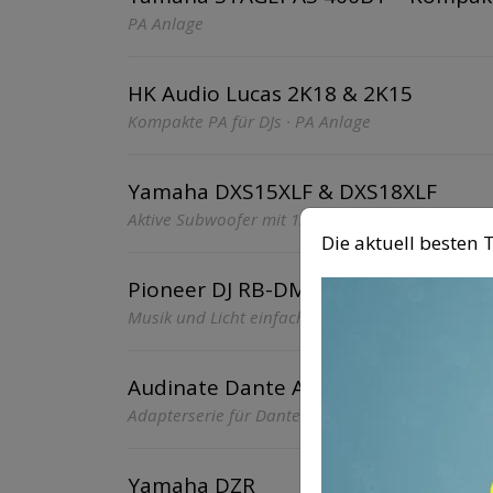
PA Anlage
HK Audio Lucas 2K18 & 2K15
Kompakte PA für DJs · PA Anlage
Yamaha DXS15XLF & DXS18XLF
Aktive Subwoofer mit 136 dB SPL & DSP Power · 
Die aktuell beste
Pioneer DJ RB-DMX1
Musik und Licht einfach synchronisieren · DJ
Audinate Dante AVIO
Adapterserie für Dante auf analog / AES3 / USB &
Yamaha DZR