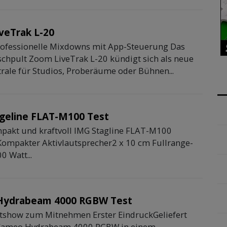
veTrak L-20
rofessionelle Mixdowns mit App-Steuerung Das
schpult Zoom LiveTrak L-20 kündigt sich als neue
trale für Studios, Proberäume oder Bühnen...
geline FLAT-M100 Test
mpakt und kraftvoll IMG Stagline FLAT-M100
Kompakter Aktivlautsprecher2 x 10 cm Fullrange-
 Watt...
Hydrabeam 4000 RGBW Test
htshow zum Mitnehmen Erster EindruckGeliefert
 Cameo Hydrabeam 4000 RGBW in einem