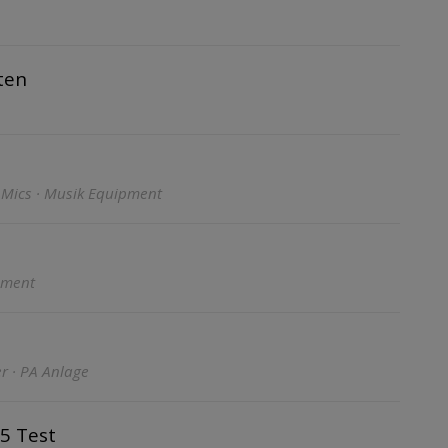
ten
 Mics · Musik Equipment
pment
er · PA Anlage
5 Test