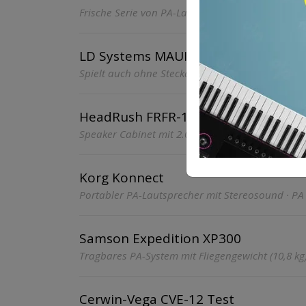
Frische Serie von PA-Lautsprechern mit 2.000 Wa
LD Systems MAUI 5 Go Test
Spielt auch ohne Steckdose · PA Anlage
HeadRush FRFR-112
Speaker Cabinet mit 2.000 Watt · Eventtechnik
Korg Konnect
Portabler PA-Lautsprecher mit Stereosound · PA
Samson Expedition XP300
Tragbares PA-System mit Fliegengewicht (10,8 kg
Cerwin-Vega CVE-12 Test