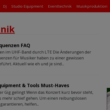
DJ
Studio
Equipment
Eventtechnik
Musikproduktion
nik
quenzen FAQ
en im UHF-Band durch LTE Die Änderungen der
enzen für Musiker haben zu einer gewissen
ührt. Aktuell wie eh und je sind...
quipment & Tools Must-Haves
er Gig gelingt Wenn das Konzert kurz bevor steht,
ts mehr schief gehen. Um einen reibungslosen
garantieren, helfen...