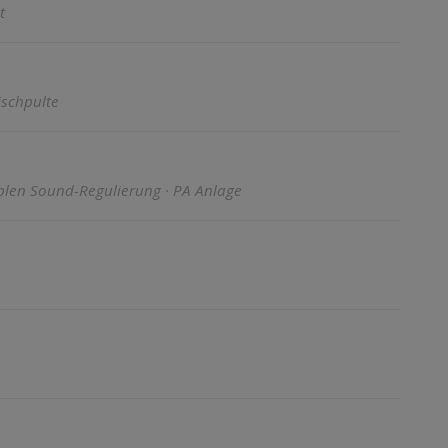
t
ischpulte
iblen Sound-Regulierung · PA Anlage