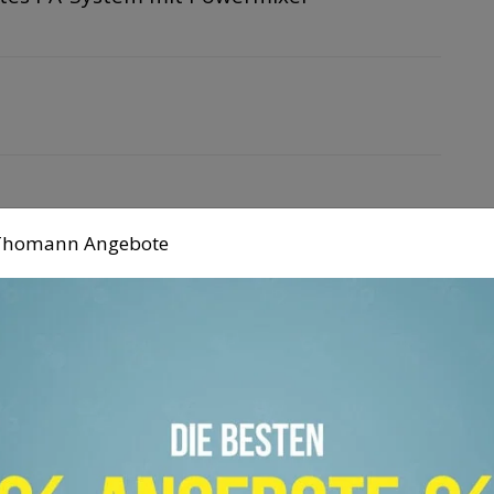
PA Anlage
n Thomann Angebote
 vice versa · Eventtechnik