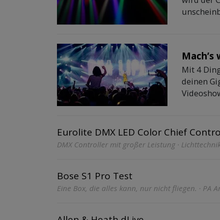
unscheinb
Mach’s 
Mit 4 Din
deinen Gi
Videoshow,
Eurolite DMX LED Color Chief Contro
DMX Controller mit großer Leistung · Lichttechni
Bose S1 Pro Test
Eine Box, die alles kann, nur nicht fliegen. · PA 
Allen & Heath dLive