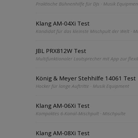
Praktische Bühnenhilfe für DJs · Musik Equipmen
Klang AM-04Xi Test
Kandidat für das kleinste Mischpult der Welt · M
JBL PRX812W Test
Multifunktionaler Lautsprecher mit App zur flex
König & Meyer Stehhilfe 14061 Test
Hocker für lange Auftritte · Musik Equipment
Klang AM-06Xi Test
Kompaktes 6-Kanal-Mischpult · Mischpulte
Klang AM-08Xi Test