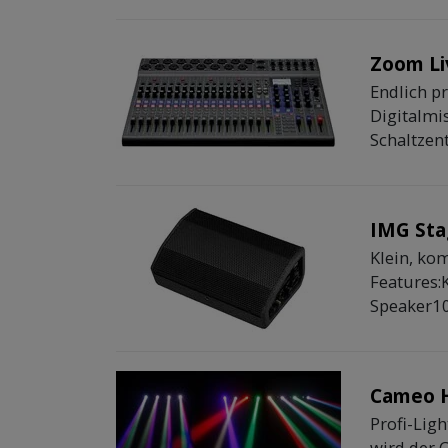
Zoom Li
Endlich p
Digitalmi
Schaltzen
IMG Sta
Klein, ko
Features:
Speaker100
Cameo 
Profi-Lig
wird der