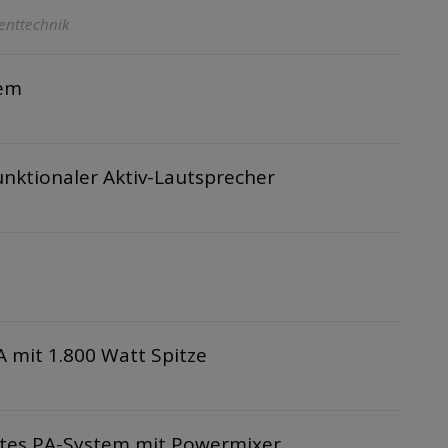
enttechnik
tem
unktionaler Aktiv-Lautsprecher
 mit 1.800 Watt Spitze
es PA-System mit Powermixer