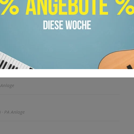
tt & DSP-Technik · PA Anlage
 Anlage
) · PA Anlage