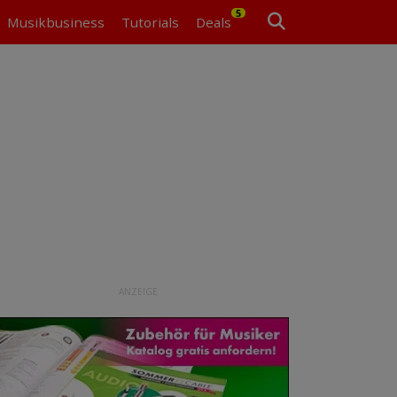
5
Musikbusiness
Tutorials
Deals
ANZEIGE