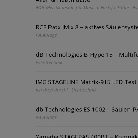
FOH-Mischkonsole für Musical Fack Ju Göhte · Ev
RCF Evox JMix 8 – aktives Säulensys
PA Anlage
dB Technologies B-Hype 15 – Multif
Eventtechnik
IMG STAGELINE Matrix-915 LED Test
Ich dreh durch! · Lichttechnik
db Technologies ES 1002 – Säulen-PA
PA Anlage
Yamaha STAGEPAS 400BT – Kompakt