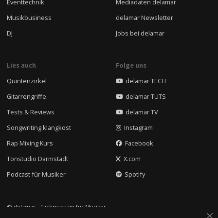
Eventtechnik
Mediadaten delamar
Musikbusiness
delamar Newsletter
DJ
Jobs bei delamar
Lies auch
Folge uns
Quintenzirkel
delamar TECH
Gitarrengriffe
delamar TUTS
Tests & Reviews
delamar TV
Songwriting klangkost
Instagram
Rap Mixing Kurs
Facebook
Tonstudio Darmstadt
X.com
Podcast für Musiker
Spotify
© delamar - Fachmagazin für Musiker