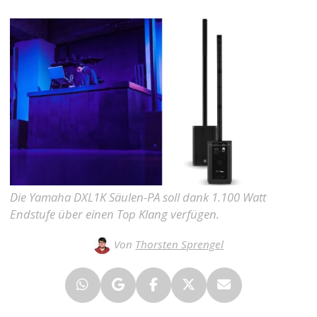
Die Yamaha DXL1K Säulen-PA soll dank 1.100 Watt
Endstufe über einen Top Klang verfügen.
Von
Thorsten Sprengel