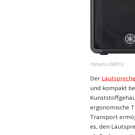
Yamaha DBR12
Der
Lautsprech
und kompakt bes
Kunststoffgehäus
ergonomische Tr
Transport ermög
es, den Lautspr