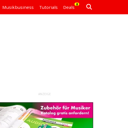
8
Musikbusiness
Tutorials
Deals
ANZEIGE