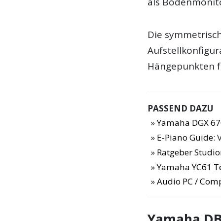
als Bodenmonito
Die symmetrisch
Aufstellkonfigur
Hängepunkten fü
PASSEND DAZU
Yamaha DGX 67
E-Piano Guide
: 
Ratgeber Studi
Yamaha YC61 T
Audio PC / Com
Yamaha DBR