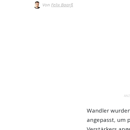
Von
Felix Baarß
ANZ
Wandler wurden 
angepasst, um p
Verstärkers ange