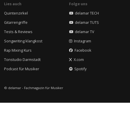
Lies auch
Folge uns
Quintenzirkel
delamar TECH
Gitarrengriffe
delamar TUTS
Tests & Reviews
delamar TV
Songwriting klangkost
Instagram
Rap Mixing Kurs
Facebook
Tonstudio Darmstadt
X.com
Podcast für Musiker
Spotify
© delamar - Fachmagazin für Musiker