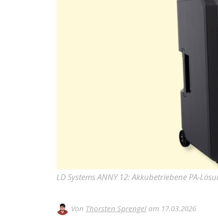
LD Systems ANNY 12: Akkubetriebene PA-Lösu
Von
Thorsten Sprengel
am 17.03.2026