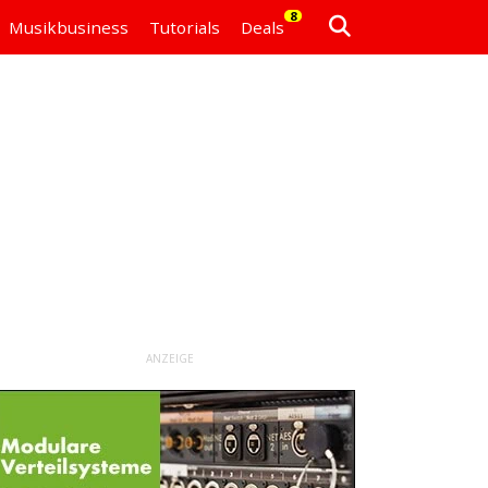
8
Musikbusiness
Tutorials
Deals
ANZEIGE