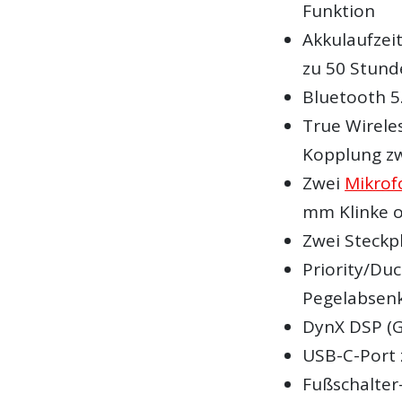
Funktion
Akkulaufzeit
zu 50 Stun
Bluetooth 5
True Wirele
Kopplung z
Zwei
Mikrof
mm Klinke o
Zwei Steck
Priority/Du
Pegelabsenk
DynX DSP (G
USB-C-Port 
Fußschalter