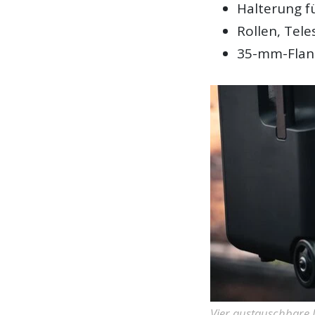
Halterung f
Rollen, Tele
35-mm-Flans
Vier austauschbare 