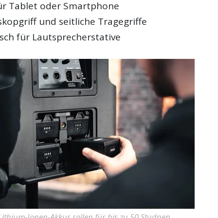
ür Tablet oder Smartphone
skopgriff und seitliche Tragegriffe
ch für Lautsprecherstative
Lithium-Ionen-Akkus sollen für bis zu 50 Studnen