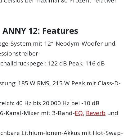
d Celsius bei maximal 80 Prozent relativer
.
 ANNY 12: Features
Wege-System mit 12″-Neodym-Woofer und
ssionstreiber
challdruckpegel: 122 dB Peak, 116 dB
stung: 185 W RMS, 215 W Peak mit Class-D-
ich: 40 Hz bis 20.000 Hz bei -10 dB
r 6-Kanal-Mixer mit 3-Band-
EQ
,
Reverb
und
schbare Lithium-Ionen-Akkus mit Hot-Swap-