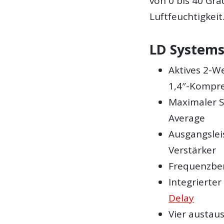
von 0 bis 40 Gra
Luftfeuchtigkeit
LD Systems
Aktives 2-
1,4″-Kompre
Maximaler S
Average
Ausgangslei
Verstärker
Frequenzbere
Integrierte
Delay
Vier austau