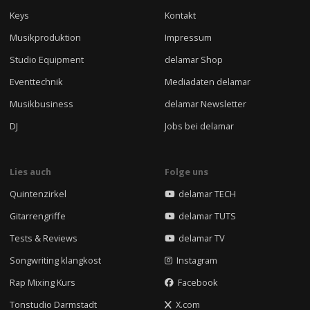
Keys
Kontakt
Musikproduktion
Impressum
Studio Equipment
delamar Shop
Eventtechnik
Mediadaten delamar
Musikbusiness
delamar Newsletter
DJ
Jobs bei delamar
Lies auch
Folge uns
Quintenzirkel
delamar TECH
Gitarrengriffe
delamar TUTS
Tests & Reviews
delamar TV
Songwriting klangkost
Instagram
Rap Mixing Kurs
Facebook
Tonstudio Darmstadt
X.com