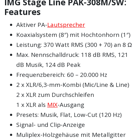
IMG Stage Line PAK-308M/SW:
Features
Aktiver PA-
Lautsprecher
Koaxialsystem (8″) mit Hochtonhorn (1″)
Leistung: 370 Watt RMS (300 + 70) an 8 Ω
Max. Nennschalldruck: 118 dB RMS, 121
dB Musik, 124 dB Peak
Frequenzbereich: 60 – 20.000 Hz
2 x XLR/6,3-mm-Kombi (Mic/Line & Line)
2 x XLR zum Durchschleifen
1 x XLR als
MIX
-Ausgang
Presets: Musik, Flat, Low-Cut (120 Hz)
Signal- und Clip-Anzeige
Muliplex-Holzgehäuse mit Metallgitter