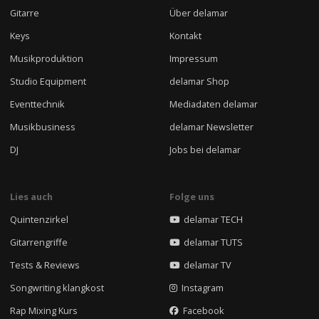
Gitarre
Über delamar
Keys
Kontakt
Musikproduktion
Impressum
Studio Equipment
delamar Shop
Eventtechnik
Mediadaten delamar
Musikbusiness
delamar Newsletter
DJ
Jobs bei delamar
Lies auch
Folge uns
Quintenzirkel
delamar TECH
Gitarrengriffe
delamar TUTS
Tests & Reviews
delamar TV
Songwriting klangkost
Instagram
Rap Mixing Kurs
Facebook