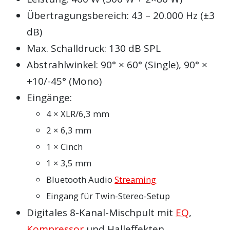
Übertragungsbereich: 43 – 20.000 Hz (±3
dB)
Max. Schalldruck: 130 dB SPL
Abstrahlwinkel: 90° × 60° (Single), 90° ×
+10/-45° (Mono)
Eingänge:
4 × XLR/6,3 mm
2 × 6,3 mm
1 × Cinch
1 × 3,5 mm
Bluetooth Audio
Streaming
Eingang für Twin-Stereo-Setup
Digitales 8-Kanal-Mischpult mit
EQ
,
Kompressor
und Halleffekten