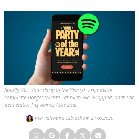
Spotify 20: „Your Party of the Year(s)“ zeigt deine
komplette Hörgeschichte - ähnlich wie Wrapped, aber seit
dem ersten Tag deines Accounts.
Von
Valentina Lablack
am 27.05.2026