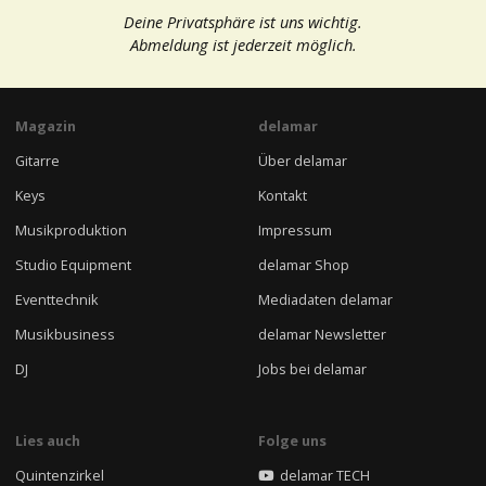
Deine Privatsphäre ist uns wichtig.
Abmeldung ist jederzeit möglich.
Magazin
delamar
Gitarre
Über delamar
Keys
Kontakt
Musikproduktion
Impressum
Studio Equipment
delamar Shop
Eventtechnik
Mediadaten delamar
Musikbusiness
delamar Newsletter
DJ
Jobs bei delamar
Lies auch
Folge uns
Quintenzirkel
delamar TECH