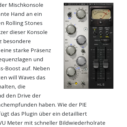
der Mischkonsole
nnte Hand an ein
n Rolling Stones
izer dieser Konsole
z besondere
 eine starke Präsenz
requenzlagen und
ss-Boost auf. Neben
ten will Waves das
halten, die
d den Drive der
chempfunden haben. Wie der PIE
gt das Plugin über ein detailliert
VU Meter mit schneller Bildwiederholrate