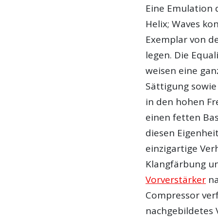
Eine Emulation 
Helix; Waves ko
Exemplar von de
legen. Die Equal
weisen eine gan
Sättigung sowie
in den hohen F
einen fetten Ba
diesen Eigenhei
einzigartige Ver
Klangfärbung un
Vorverstärker
na
Compressor verfü
nachgebildetes 