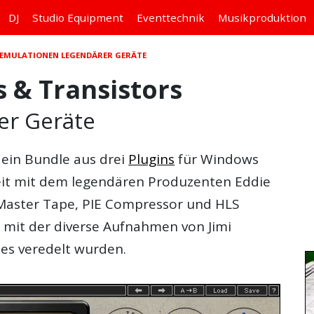
DJ
Studio
Equipment
Eventtechnik
Musikproduktion
: EMULATIONEN LEGENDÄRER GERÄTE
 & Transistors
er Geräte
 ein
Bundle
aus drei
Plugins
für
Windows
eit mit dem legendären Produzenten
Eddie
Master Tape
,
PIE Compressor
und
HLS
, mit der diverse Aufnahmen von Jimi
les veredelt wurden.