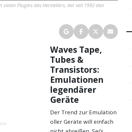
vielen Plugins des Herstellers, der seit 1992 den
Waves Tape,
Tubes &
Transistors:
Emulationen
legendärer
Geräte
Der Trend zur Emulation
oller Geräte will einfach
EIGE
nicht abreißen. Sei’s