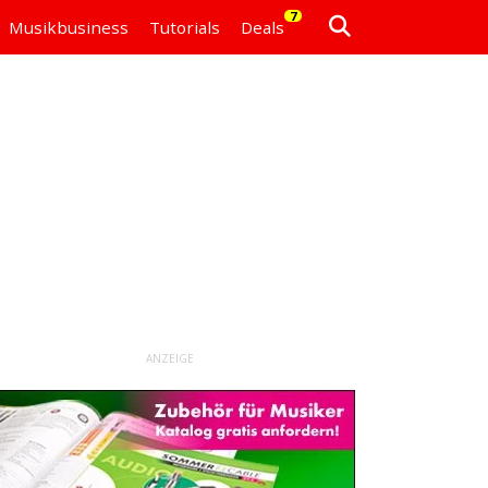
7
Musikbusiness
Tutorials
Deals
ANZEIGE