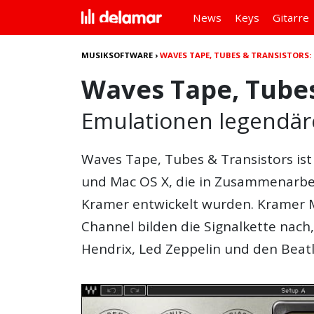
News
Keys
Gitarre
MUSIKSOFTWARE
›
WAVES TAPE, TUBES & TRANSISTORS
Waves Tape, Tubes
Emulationen legendär
Waves Tape, Tubes & Transistors
ist
und
Mac OS X
, die in Zusammenarb
Kramer
entwickelt wurden.
Kramer 
Channel
bilden die Signalkette nach
Hendrix, Led Zeppelin und den Beat