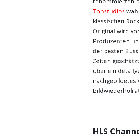
renommierten b
Tonstudios
währ
klassischen Rock
Original wird vo
Produzenten und
der besten Buss
Zeiten geschätzt
über ein detailg
nachgebildetes 
Bildwiederholrat
HLS Chann