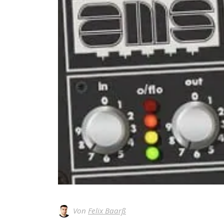
Von
Felix Baarß