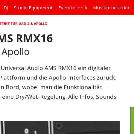
DJ
Studio
Equipment
Eventtechnik
Musikproduktion
FFEKT FÜR UAD-2 & APOLLO
AMS RMX16
 Apollo
m
Universal Audio AMS RMX16
ein digitaler
lattform und die Apollo-Interfaces zurück.
 an Bord, wobei man die Funktionalität
es eine Dry/Wet-Regelung. Alle Infos, Sounds