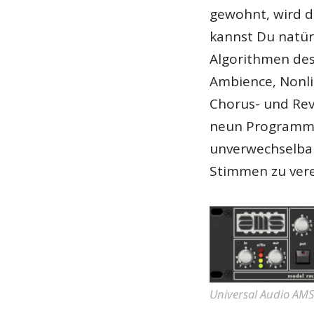
gewohnt, wird d
kannst Du natürl
Algorithmen des
Ambience, Nonlin
Chorus- und Reve
neun Programme 
unverwechselba
Stimmen zu vere
Universal Audio AM