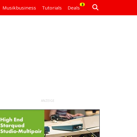
8
Musikbusiness
Tutorials
Deals
ANZEIGE