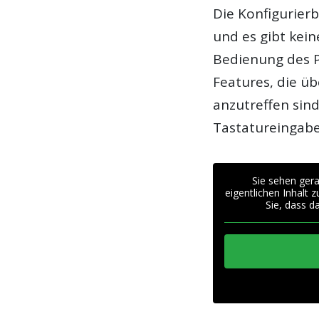
Die Konfigurierb
und es gibt kei
Bedienung des P
Features, die ü
anzutreffen sin
Tastatureingab
Sie sehen gera
eigentlichen Inhalt 
Sie, dass d