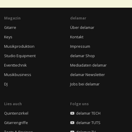
Magazin
delamar
Gitarre
Über delamar
Keys
Kontakt
Musikproduktion
Impressum
Studio Equipment
delamar Shop
Eventtechnik
Mediadaten delamar
Musikbusiness
delamar Newsletter
DJ
Jobs bei delamar
Lies auch
Folge uns
Quintenzirkel
delamar TECH
Gitarrengriffe
delamar TUTS
Tests & Reviews
delamar TV