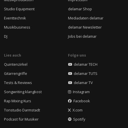
Studio Equipment
delamar Shop
Eventtechnik
Mediadaten delamar
Musikbusiness
delamar Newsletter
DJ
Jobs bei delamar
Lies auch
Folge uns
Quintenzirkel
delamar TECH
Gitarrengriffe
delamar TUTS
Tests & Reviews
delamar TV
Songwriting klangkost
Instagram
Rap Mixing Kurs
Facebook
Tonstudio Darmstadt
X.com
Podcast für Musiker
Spotify