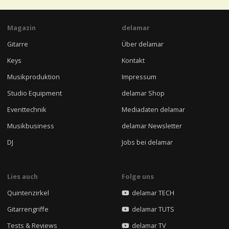
Magazin
delamar
Gitarre
Über delamar
Keys
Kontakt
Musikproduktion
Impressum
Studio Equipment
delamar Shop
Eventtechnik
Mediadaten delamar
Musikbusiness
delamar Newsletter
DJ
Jobs bei delamar
Lies auch
Folge uns
Quintenzirkel
delamar TECH
Gitarrengriffe
delamar TUTS
Tests & Reviews
delamar TV