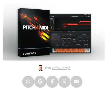
Von
Felix Baarß