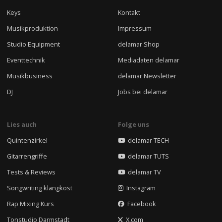
Keys
Kontakt
Musikproduktion
Impressum
Studio Equipment
delamar Shop
Eventtechnik
Mediadaten delamar
Musikbusiness
delamar Newsletter
DJ
Jobs bei delamar
Lies auch
Folge uns
Quintenzirkel
delamar TECH
Gitarrengriffe
delamar TUTS
Tests & Reviews
delamar TV
Songwriting klangkost
Instagram
Rap Mixing Kurs
Facebook
Tonstudio Darmstadt
X.com