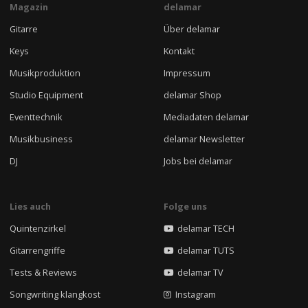
Magazin
delamar
Gitarre
Über delamar
Keys
Kontakt
Musikproduktion
Impressum
Studio Equipment
delamar Shop
Eventtechnik
Mediadaten delamar
Musikbusiness
delamar Newsletter
DJ
Jobs bei delamar
Lies auch
Folge uns
Quintenzirkel
delamar TECH
Gitarrengriffe
delamar TUTS
Tests & Reviews
delamar TV
Songwriting klangkost
Instagram