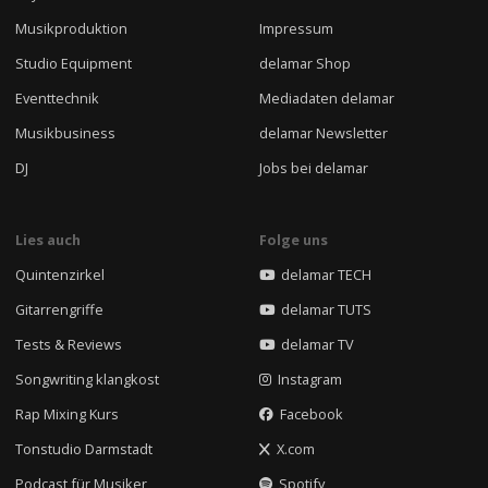
Musikproduktion
Impressum
Studio Equipment
delamar Shop
Eventtechnik
Mediadaten delamar
Musikbusiness
delamar Newsletter
DJ
Jobs bei delamar
Lies auch
Folge uns
Quintenzirkel
delamar TECH
Gitarrengriffe
delamar TUTS
Tests & Reviews
delamar TV
Songwriting klangkost
Instagram
Rap Mixing Kurs
Facebook
Tonstudio Darmstadt
X.com
Podcast für Musiker
Spotify