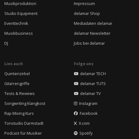
Musikproduktion
Impressum
Studio Equipment
delamar Shop
Eventtechnik
Mediadaten delamar
Musikbusiness
delamar Newsletter
DJ
Jobs bei delamar
Lies auch
Folge uns
Quintenzirkel
delamar TECH
Gitarrengriffe
delamar TUTS
Tests & Reviews
delamar TV
Songwriting klangkost
Instagram
Rap Mixing Kurs
Facebook
Tonstudio Darmstadt
X.com
Podcast für Musiker
Spotify