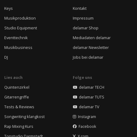
Keys
Kontakt
Musikproduktion
Impressum
Studio Equipment
delamar Shop
Eventtechnik
Mediadaten delamar
Musikbusiness
delamar Newsletter
DJ
Jobs bei delamar
Lies auch
Folge uns
Quintenzirkel
delamar TECH
Gitarrengriffe
delamar TUTS
Tests & Reviews
delamar TV
Songwriting klangkost
Instagram
Rap Mixing Kurs
Facebook
Tonstudio Darmstadt
X.com