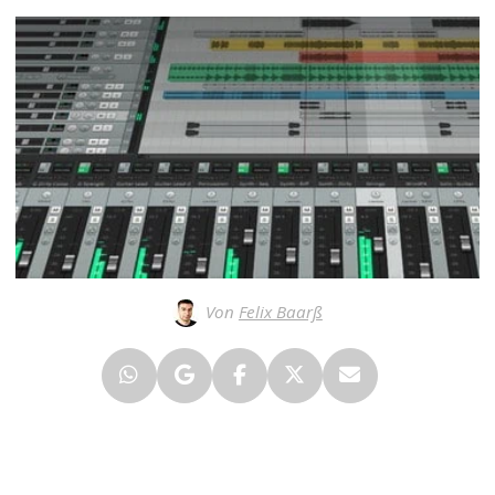
Von
Felix Baarß