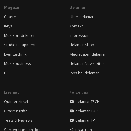
Magazin
delamar
Gitarre
Über delamar
Keys
Kontakt
Musikproduktion
Impressum
Studio Equipment
delamar Shop
Eventtechnik
Mediadaten delamar
Musikbusiness
delamar Newsletter
DJ
Jobs bei delamar
Lies auch
Folge uns
Quintenzirkel
delamar TECH
Gitarrengriffe
delamar TUTS
Tests & Reviews
delamar TV
Songwriting klangkost
Instagram