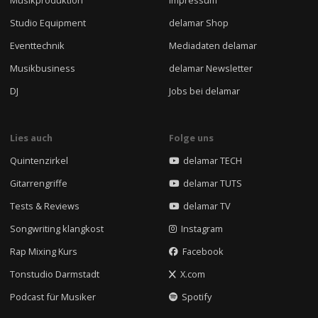
Musikproduktion
Impressum
Studio Equipment
delamar Shop
Eventtechnik
Mediadaten delamar
Musikbusiness
delamar Newsletter
DJ
Jobs bei delamar
Lies auch
Folge uns
Quintenzirkel
delamar TECH
Gitarrengriffe
delamar TUTS
Tests & Reviews
delamar TV
Songwriting klangkost
Instagram
Rap Mixing Kurs
Facebook
Tonstudio Darmstadt
X.com
Podcast für Musiker
Spotify